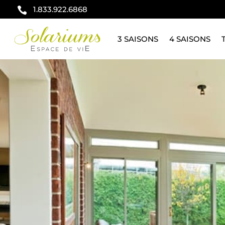
1.833.922.6868

3 SAISONS
4 SAISONS