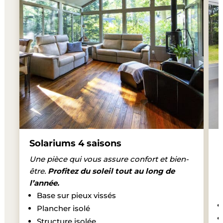
Solariums 4 saisons
Une pièce qui vous assure confort et bien-
U
être.
Profitez du soleil tout au long de
p
l’année.
p
Base sur pieux vissés
Plancher isolé
Structure isolée