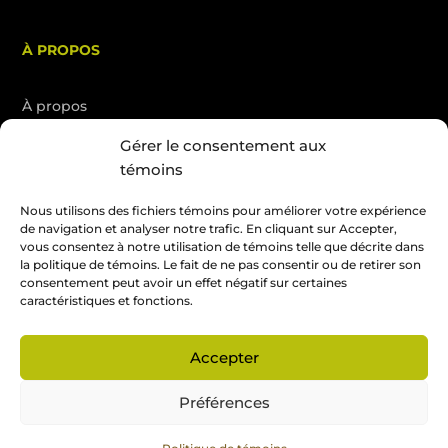
À PROPOS
À propos
Services
Gérer le consentement aux
Blogue
témoins
Nous joindre
Nous utilisons des fichiers témoins pour améliorer votre expérience
English
de navigation et analyser notre trafic. En cliquant sur Accepter,
vous consentez à notre utilisation de témoins telle que décrite dans
la politique de témoins. Le fait de ne pas consentir ou de retirer son
consentement peut avoir un effet négatif sur certaines
Soumission gratuite
caractéristiques et fonctions.
Accepter
Tous droits réservés. Référencement
La Petite Boite Web
Préférences